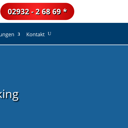
02932 - 2 68 69 *
lungen
Kontakt
king